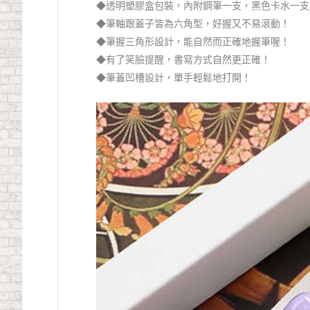
◆透明塑膠盒包裝，內附鋼筆一支，黑色卡水一支
◆筆軸跟蓋子皆為六角型，好握又不易滾動！
◆筆握三角形設計，能自然而正確地握筆喔！
◆有了笑臉提醒，書寫方式自然更正確！
◆筆蓋凹槽設計，單手輕鬆地打開！