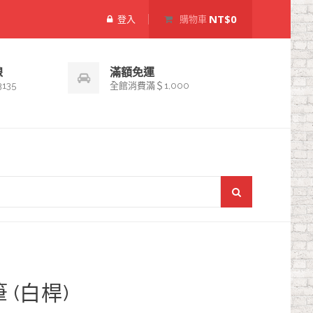
NT$0
登入
購物車
線
滿額免運
3135
全館消費滿＄1,000
筆 (白桿)