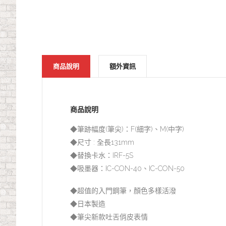
商品說明
額外資訊
商品說明
◆筆跡幅度(筆尖)：F(細字)、M(中字)
◆尺寸 : 全長131mm
◆替換卡水：IRF-5S
◆吸墨器：IC-CON-40、IC-CON-50
◆超值的入門鋼筆，顏色多樣活潑
◆日本製造
◆筆尖新款吐舌俏皮表情