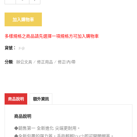
加入購物車
多樣規格之商品請先選擇一項規格方可加入購物車
貨號：
s-9
.
分類:
辦公文具
修正用品
修正(內)帶
商品說明
額外資訊
商品說明
◆銷售第一 全新進化 尖端更耐用。
◆全新包覆的彈力蓋，手指輕輕touch即可開闔帽蓋。